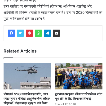
उन्हें भी राहत मिलनी चाहिए।
उमर खालिद पर गैरकानूनी गतिविधियां (रोकथाम) अधिनियम (यूएपीए) और
आईपीसी की विभिन्न धाराओं के तहत मामला दर्ज है। उन पर 2020 दिल्ली दंगों का
मुख्य साजिशकर्ता होने का आरोप है।
Related Articles
भोपाल में NSG का शक्ति प्रदर्शन, लाल
फुटबालः फाइनल जीतकर स्टेमफील्ड स्टेट
परेड ग्राउंड में दिखा आधुनिक सैन्य कौशल
यूथ लीग के लिए किया क्वालीफाई
सीएम डॉ. मोहन यादव सुबह 9 बजे किया
April 17, 2026