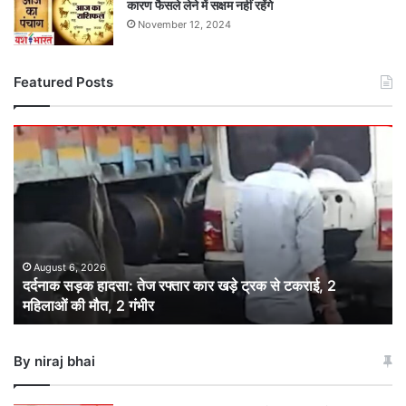
कारण फैसले लेने में सक्षम नहीं रहेंगे
November 12, 2024
Featured Posts
दर्दनाक
सड़क
हादसा:
तेज
रफ्तार
कार
खड़े
ट्रक
August 6, 2026
दर्दनाक सड़क हादसा: तेज रफ्तार कार खड़े ट्रक से टकराई, 2
से
महिलाओं की मौत, 2 गंभीर
टकराई,
2
महिलाओं
By niraj bhai
की
मौत,
2