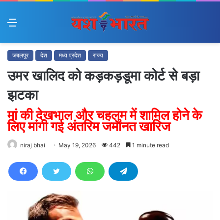
Menu
जबलपुर
देश
मध्य प्रदेश
राज्य
उमर खालिद को कड़कड़डूमा कोर्ट से बड़ा
झटका
मां की देखभाल और चहलुम में शामिल होने के
लिए मांगी गई अंतरिम जमानत खारिज
niraj bhai
May 19, 2026
442
1 minute read