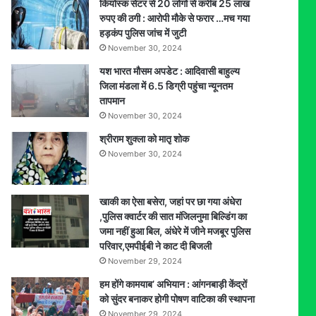
कियोस्क सेंटर से 20 लोगों से करीब 25 लाख
विकसित
रुपए की ठगी : आरोपी मौके से फरार …मच गया
भारत
हड़कंप पुलिस जांच में जुटी
में
November 30, 2024
250
से
यश भारत मौसम अपडेट : आदिवासी बाहुल्य
अधिक
जिला मंडला में 6.5 डिग्री पहुंचा न्यूनतम
युवाओं
तापमान
ने
November 30, 2024
दिखाई
श्रीराम शुक्ला को मातृ शोक
प्रतिभा,
November 30, 2024
विजेता
राज्य
स्तर
पर
खाकी का ऐसा बसेरा, जहां पर छा गया अंधेरा
करेंगे
,पुलिस क्वार्टर की सात मंजिलनुमा बिल्डिंग का
भोपाल
जमा नहीं हुआ बिल, अंधेरे में जीने मजबूर पुलिस
का
परिवार,एमपीईबी ने काट दी बिजली
प्रतिनिधित्व
November 29, 2024
हम होंगे कामयाब’ अभियान : आंगनबाड़ी केंद्रों
को सुंदर बनाकर होगी पोषण वाटिका की स्थापना
November 29, 2024