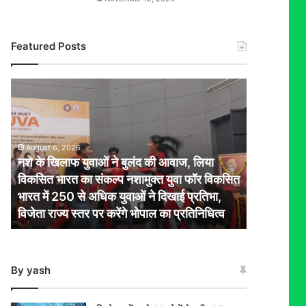
Featured Posts
नशे
के
खिलाफ
युवाओं
ने
August 6, 2026
बुलंद
नशे के खिलाफ युवाओं ने बुलंद की आवाज, लिया
की
विकसित भारत का संकल्प नशामुक्त युवा फॉर विकसित
आवाज,
भारत में 250 से अधिक युवाओं ने दिखाई प्रतिभा,
लिया
विजेता राज्य स्तर पर करेंगे भोपाल का प्रतिनिधित्व
विकसित
भारत
का
संकल्प
By yash
नशामुक्त
युवा
फॉर