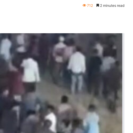
712
2 minutes read