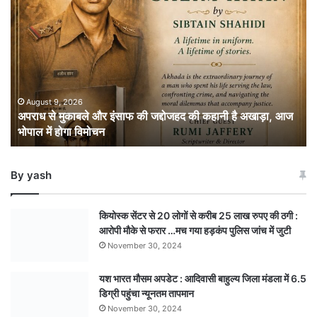
से
मुकाबले
और
इंसाफ
की
जद्दोजहद
की
August 9, 2026
अपराध से मुकाबले और इंसाफ की जद्दोजहद की कहानी है अखाड़ा, आज
कहानी
भोपाल में होगा विमोचन
है
अखाड़ा,
आज
By yash
भोपाल
में
होगा
कियोस्क सेंटर से 20 लोगों से करीब 25 लाख रुपए की ठगी :
विमोचन
आरोपी मौके से फरार …मच गया हड़कंप पुलिस जांच में जुटी
November 30, 2024
यश भारत मौसम अपडेट : आदिवासी बाहुल्य जिला मंडला में 6.5
डिग्री पहुंचा न्यूनतम तापमान
November 30, 2024