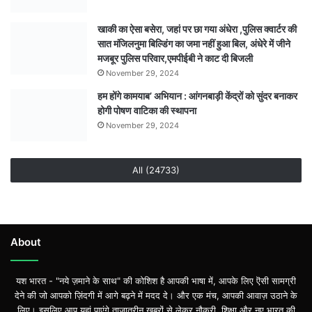
खाकी का ऐसा बसेरा, जहां पर छा गया अंधेरा ,पुलिस क्वार्टर की
सात मंजिलनुमा बिल्डिंग का जमा नहीं हुआ बिल, अंधेरे में जीने
मजबूर पुलिस परिवार,एमपीईबी ने काट दी बिजली
November 29, 2024
हम होंगे कामयाब’ अभियान : आंगनबाड़ी केंद्रों को सुंदर बनाकर
होगी पोषण वाटिका की स्थापना
November 29, 2024
All (24733)
About
यश भारत - "नये ज़माने के साथ" की कोशिश है आपकी भाषा में, आपके लिए ऎसी सामग्री
देने की जो आपको ज़िंदगी में आगे बढ़ने में मदद दे। और एक मंच, आपकी आवाज़ उठाने के
लिए। इसलिए आप यहां पाएंगे ताज़ातरीन खबरों से लेकर नौकरी, शिक्षा और नए भारत की