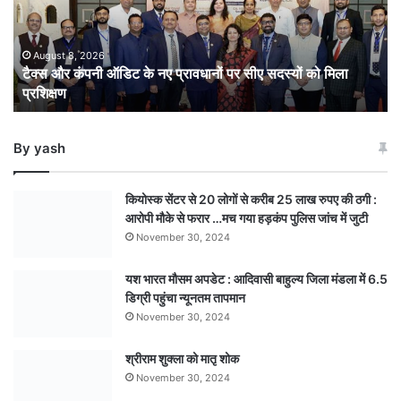
नए
प्रावधानों
पर
August 8, 2026
टैक्स और कंपनी ऑडिट के नए प्रावधानों पर सीए सदस्यों को मिला
सीए
प्रशिक्षण
सदस्यों
को
मिला
By yash
प्रशिक्षण
कियोस्क सेंटर से 20 लोगों से करीब 25 लाख रुपए की ठगी :
आरोपी मौके से फरार …मच गया हड़कंप पुलिस जांच में जुटी
November 30, 2024
यश भारत मौसम अपडेट : आदिवासी बाहुल्य जिला मंडला में 6.5
डिग्री पहुंचा न्यूनतम तापमान
November 30, 2024
श्रीराम शुक्ला को मातृ शोक
November 30, 2024