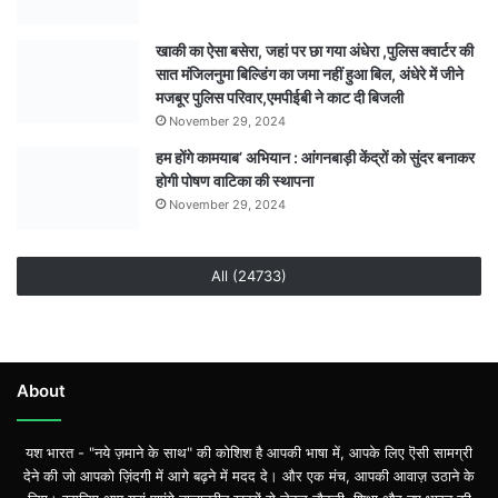
अधिक
श्रद्धालुओं
खाकी का ऐसा बसेरा, जहां पर छा गया अंधेरा ,पुलिस क्वार्टर की
के
सात मंजिलनुमा बिल्डिंग का जमा नहीं हुआ बिल, अंधेरे में जीने
जुटने
मजबूर पुलिस परिवार,एमपीईबी ने काट दी बिजली
की
November 29, 2024
उम्मीद
हम होंगे कामयाब’ अभियान : आंगनबाड़ी केंद्रों को सुंदर बनाकर
होगी पोषण वाटिका की स्थापना
November 29, 2024
All (24733)
About
यश भारत - "नये ज़माने के साथ" की कोशिश है आपकी भाषा में, आपके लिए ऎसी सामग्री
देने की जो आपको ज़िंदगी में आगे बढ़ने में मदद दे। और एक मंच, आपकी आवाज़ उठाने के