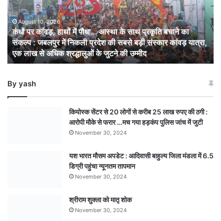
में
पौधा…
आस्था
August 10, 2026
कंधों पर कांवड़, हाथों में पौधा… आस्था के साथ प्रकृति बचाने का
के
संकल्प : जबलपुर में निकली प्रदेश की सबसे बड़ी संस्कार कांवड़ यात्रा,
साथ
एक लाख से अधिक श्रद्धालुओं के जुटने की उम्मीद
प्रकृति
बचाने
का
By yash
संकल्प
: जबलपुर
में
कियोस्क सेंटर से 20 लोगों से करीब 25 लाख रुपए की ठगी :
निकली
आरोपी मौके से फरार …मच गया हड़कंप पुलिस जांच में जुटी
प्रदेश
November 30, 2024
की
सबसे
यश भारत मौसम अपडेट : आदिवासी बाहुल्य जिला मंडला में 6.5
बड़ी
डिग्री पहुंचा न्यूनतम तापमान
संस्कार
कांवड़
November 30, 2024
यात्रा,
एक
श्रीराम शुक्ला को मातृ शोक
लाख
November 30, 2024
से