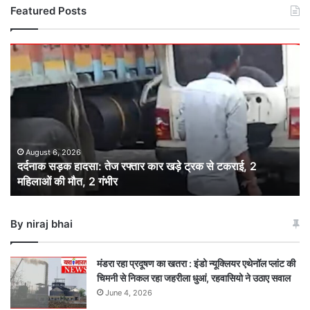
Featured Posts
दर्दनाक
सड़क
हादसा:
तेज
रफ्तार
कार
खड़े
ट्रक
August 6, 2026
दर्दनाक सड़क हादसा: तेज रफ्तार कार खड़े ट्रक से टकराई, 2
से
महिलाओं की मौत, 2 गंभीर
टकराई,
2
महिलाओं
By niraj bhai
की
मौत,
2
मंडरा रहा प्रदूषण का खतरा : इंडो न्यूक्लियर एथेनॉल प्लांट की
गंभीर
चिमनी से निकल रहा जहरीला धुआं, रहवासियो ने उठाए सवाल
June 4, 2026