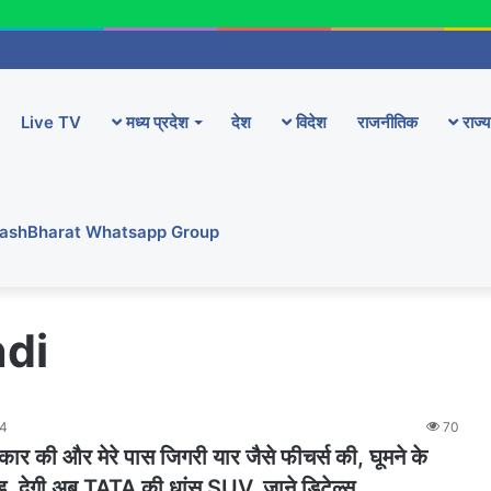
Live TV
मध्य प्रदेश
देश
विदेश
राजनीतिक
राज्य
YashBharat Whatsapp Group
ndi
24
70
र की और मेरे पास जिगरी यार जैसे फीचर्स की, घूमने के
ड, देगी अब TATA की धांसू SUV, जाने डिटेल्स