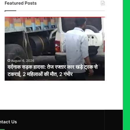
Featured Posts
दर्दनाक
सड़क
हादसा:
तेज
रफ्तार
कार
खड़े
August 6, 2026
ट्रक
दर्दनाक सड़क हादसा: तेज रफ्तार कार खड़े ट्रक से
से
टकराई, 2 महिलाओं की मौत, 2 गंभीर
टकराई,
2
महिलाओं
की
मौत,
2
गंभीर
ntact Us