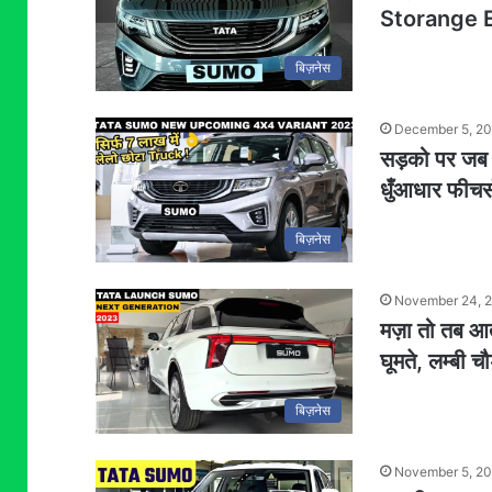
Storange E
बिज़नेस
December 5, 2
सड़को पर जब चल
धुँआधार फीचर
बिज़नेस
November 24, 
मज़ा तो तब आत
घूमते, लम्बी च
बिज़नेस
November 5, 2