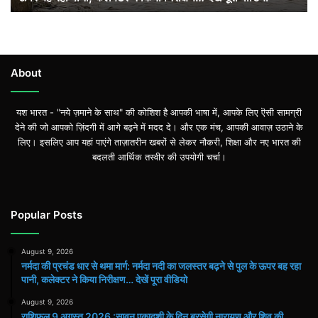
जलस्तर
बढ़ने
से
पुल
के
About
ऊपर
बह
यश भारत - "नये ज़माने के साथ" की कोशिश है आपकी भाषा में, आपके लिए ऎसी सामग्री
रहा
देने की जो आपको ज़िंदगी में आगे बढ़ने में मदद दे। और एक मंच, आपकी आवाज़ उठाने के
पानी,
लिए। इसलिए आप यहां पाएंगे ताज़ातरीन खबरों से लेकर नौकरी, शिक्षा और नए भारत की
कलेक्टर
बदलती आर्थिक तस्वीर की उपयोगी चर्चा।
ने
किया
निरीक्षण…
देखें
Popular Posts
पूरा
वीडियो
August 9, 2026
नर्मदा की प्रचंड धार से थमा मार्ग: नर्मदा नदी का जलस्तर बढ़ने से पुल के ऊपर बह रहा
पानी, कलेक्टर ने किया निरीक्षण… देखें पूरा वीडियो
August 9, 2026
राशिफल 9 अगस्त 2026 :सावन एकादशी के दिन बरसेगी नारायण और शिव की