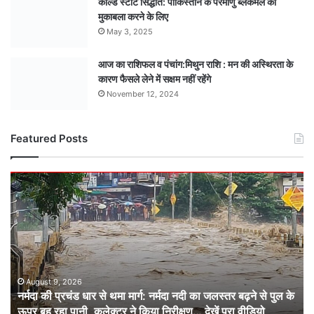
कोल्ड स्टार्ट सिद्धांत: पाकिस्तान के परमाणु ब्लैकमेल का
मुकाबला करने के लिए
May 3, 2025
आज का राशिफल व पंचांग:मिथुन राशि : मन की अस्थिरता के
कारण फैसले लेने में सक्षम नहीं रहेंगे
November 12, 2024
Featured Posts
नर्मदा
की
प्रचंड
धार
से
थमा
मार्ग:
नर्मदा
August 9, 2026
नर्मदा की प्रचंड धार से थमा मार्ग: नर्मदा नदी का जलस्तर बढ़ने से पुल के
नदी
ऊपर बह रहा पानी, कलेक्टर ने किया निरीक्षण… देखें पूरा वीडियो
का