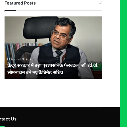
Featured Posts
केंद्र
सरकार
में
बड़ा
प्रशासनिक
फेरबदल,
डॉ.
August 6, 2026
टी.वी.
केंद्र सरकार में बड़ा प्रशासनिक फेरबदल, डॉ. टी.वी.
सोमनाथन
सोमनाथन बने नए कैबिनेट सचिव
बने
नए
कैबिनेट
सचिव
ntact Us