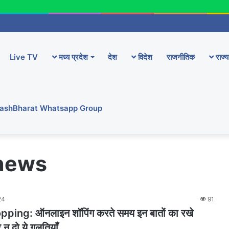
Live TV
मध्य प्रदेश
देश
विदेश
राजनीतिक
राज्य
YashBharat Whatsapp Group
 news
24
91
ping: ऑनलाइन शॉपिंग करते समय इन बातों का रखे
र न दो ये गलतियाँ