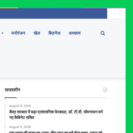
Search
मनोरंजन
खेल
बिज़नेस
अध्यात्म
for
ताजातरीन
August 6, 2026
केंद्र सरकार में बड़ा प्रशासनिक फेरबदल, डॉ. टी.वी. सोमनाथन बने
नए कैबिनेट सचिव
August 5, 2026
यश भारत की खबर का असर: तीन साल का दर्द होगा खत्म, स्कूल को