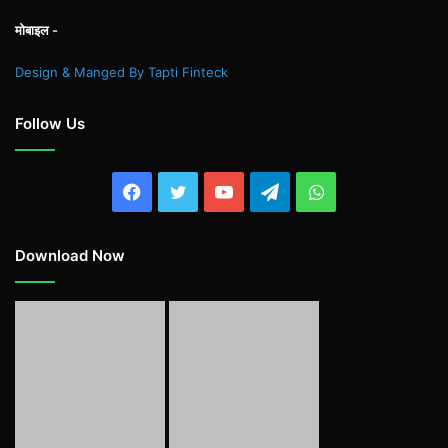
मोबाइल -
Design & Manged By Tapti Finteck
Follow Us
Facebook
Twitter
YouTube
Telegram
WhatsApp
Download Now