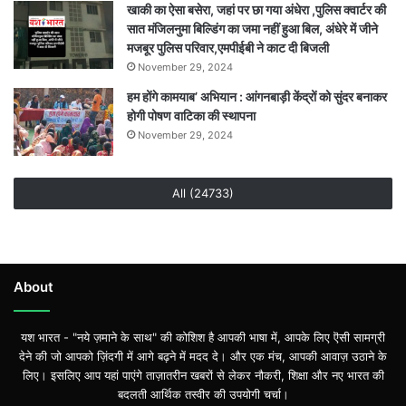
खाकी का ऐसा बसेरा, जहां पर छा गया अंधेरा ,पुलिस क्वार्टर की
सात मंजिलनुमा बिल्डिंग का जमा नहीं हुआ बिल, अंधेरे में जीने
मजबूर पुलिस परिवार,एमपीईबी ने काट दी बिजली
November 29, 2024
हम होंगे कामयाब’ अभियान : आंगनबाड़ी केंद्रों को सुंदर बनाकर
होगी पोषण वाटिका की स्थापना
November 29, 2024
All (24733)
About
यश भारत - "नये ज़माने के साथ" की कोशिश है आपकी भाषा में, आपके लिए ऎसी सामग्री
देने की जो आपको ज़िंदगी में आगे बढ़ने में मदद दे। और एक मंच, आपकी आवाज़ उठाने के
लिए। इसलिए आप यहां पाएंगे ताज़ातरीन खबरों से लेकर नौकरी, शिक्षा और नए भारत की
बदलती आर्थिक तस्वीर की उपयोगी चर्चा।