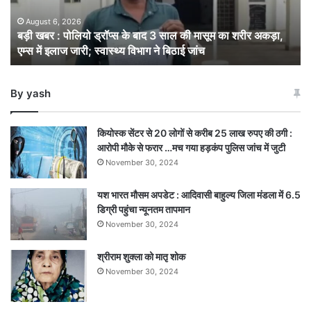
बाद
3
August 6, 2026
बड़ी खबर : पोलियो ड्रॉप्स के बाद 3 साल की मासूम का शरीर अकड़ा,
साल
एम्स में इलाज जारी; स्वास्थ्य विभाग ने बिठाई जांच
की
मासूम
का
By yash
शरीर
अकड़ा,
एम्स
कियोस्क सेंटर से 20 लोगों से करीब 25 लाख रुपए की ठगी :
में
आरोपी मौके से फरार …मच गया हड़कंप पुलिस जांच में जुटी
इलाज
November 30, 2024
जारी;
स्वास्थ्य
यश भारत मौसम अपडेट : आदिवासी बाहुल्य जिला मंडला में 6.5
विभाग
डिग्री पहुंचा न्यूनतम तापमान
ने
बिठाई
November 30, 2024
जांच
श्रीराम शुक्ला को मातृ शोक
November 30, 2024