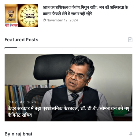
आज का राशिफल व पंचांग:मिथुन राशि : मन की अस्थिरता के
कारण फैसले लेने में सक्षम नहीं रहेंगे
November 12, 2024
Featured Posts
केंद्र
सरकार
में
बड़ा
प्रशासनिक
फेरबदल,
डॉ.
टी.वी.
August 6, 2026
केंद्र सरकार में बड़ा प्रशासनिक फेरबदल, डॉ. टी.वी. सोमनाथन बने नए
सोमनाथन
कैबिनेट सचिव
बने
नए
कैबिनेट
By niraj bhai
सचिव