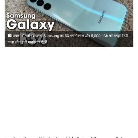
सबकी बोलती बंद करेगा Samsung का 50 मेगापिक्सल और 6,000mAh की तगड़ी बैटरी
वाला फ़ोन होंगी धमाकेदार एंट्री