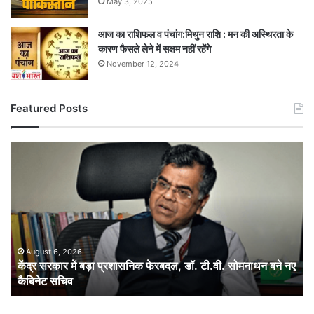
May 3, 2025
आज का राशिफल व पंचांग:मिथुन राशि : मन की अस्थिरता के
कारण फैसले लेने में सक्षम नहीं रहेंगे
November 12, 2024
Featured Posts
केंद्र
सरकार
में
बड़ा
प्रशासनिक
फेरबदल,
डॉ.
टी.वी.
August 6, 2026
केंद्र सरकार में बड़ा प्रशासनिक फेरबदल, डॉ. टी.वी. सोमनाथन बने नए
सोमनाथन
कैबिनेट सचिव
बने
नए
कैबिनेट