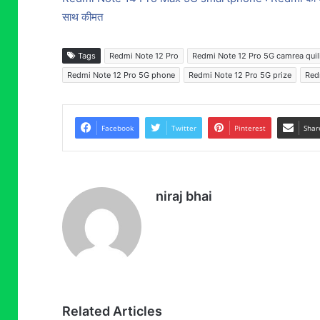
साथ कीमत
Tags
Redmi Note 12 Pro
Redmi Note 12 Pro 5G camrea quil
Redmi Note 12 Pro 5G phone
Redmi Note 12 Pro 5G prize
Red
Facebook
Twitter
Pinterest
Shar
niraj bhai
Related Articles