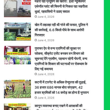
मंडरा रहा प्रदूषण का खतरा : इंडो न्यूक्लियर
विकसित
एथेनॉल प्लांट की चिमनी से निकल रहा जहरीला
भारत
धुआं, रहवासियो ने उठाए सवाल
में
June 4, 2026
250
से
खेत में लहलहा रही थी गांजे की फसल, पुलिस ने
अधिक
की कार्रवाई, 6.6 किलो पौधे के साथ आरोपी
युवाओं
गिरफ्तार
ने
June 4, 2026
दिखाई
गुप्तचर ऐप से वन्य प्राणियों की सुरक्षा पर
प्रतिभा,
फोकस, सीक्रेट एजेंट बनकर वन विभाग को
विजेता
सूचनाएं देेंगे ग्रामीण, पहचान रहेगी गोपनी, वन्य
राज्य
प्राणियों के शिकार की घटनाओं पर रोकथाम के
स्तर
लिए नई कवायद
पर
June 4, 2026
करेंगे
भोपाल
कटनी में टारगेट से अधिक तेन्दूपत्ता की तुड़ाई,
का
36 हजार 686 मानक बोरा संग्रहण, 42
प्रतिनिधित्व
हजार श्रमिकों को 14 करोड़ का होना है भुगतान
June 4, 2026
कानून व्यवस्था बनाए रखने में आरक्षकों की