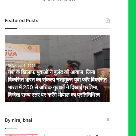
Featured Posts
नशे
के
खिलाफ
युवाओं
ने
August 6, 2026
बुलंद
नशे के खिलाफ युवाओं ने बुलंद की आवाज, लिया
की
विकसित भारत का संकल्प नशामुक्त युवा फॉर विकसित
आवाज,
भारत में 250 से अधिक युवाओं ने दिखाई प्रतिभा,
लिया
विजेता राज्य स्तर पर करेंगे भोपाल का प्रतिनिधित्व
विकसित
भारत
का
संकल्प
By niraj bhai
नशामुक्त
युवा
फॉर