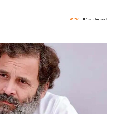
794
2 minutes read