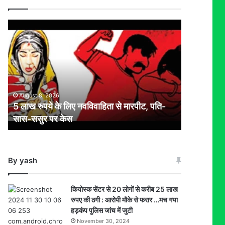
5
लाख
रुपये
के
लिए
नवविवाहिता
से
August 8, 2026
मारपीट,
5 लाख रुपये के लिए नवविवाहिता से मारपीट, पति-
पति-
सास-ससुर पर केस
सास-
ससुर
पर
केस
By yash
कियोस्क सेंटर से 20 लोगों से करीब 25 लाख
रुपए की ठगी : आरोपी मौके से फरार …मच गया
हड़कंप पुलिस जांच में जुटी
November 30, 2024