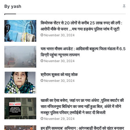
लोगों
By yash
पर
हत्या
के
कियोस्क सेंटर से 20 लोगों से करीब 25 लाख रुपए की ठगी :
प्रयास
आरोपी मौके से फरार …मच गया हड़कंप पुलिस जांच में जुटी
का
November 30, 2024
केस
दर्ज!
यश भारत मौसम अपडेट : आदिवासी बाहुल्य जिला मंडला में 6.5
डिग्री पहुंचा न्यूनतम तापमान
November 30, 2024
श्रीराम शुक्ला को मातृ शोक
November 30, 2024
खाकी का ऐसा बसेरा, जहां पर छा गया अंधेरा ,पुलिस क्वार्टर की
सात मंजिलनुमा बिल्डिंग का जमा नहीं हुआ बिल, अंधेरे में जीने
मजबूर पुलिस परिवार,एमपीईबी ने काट दी बिजली
November 29, 2024
हम होंगे कामयाब’ अभियान : आंगनबाड़ी केंद्रों को सुंदर बनाकर