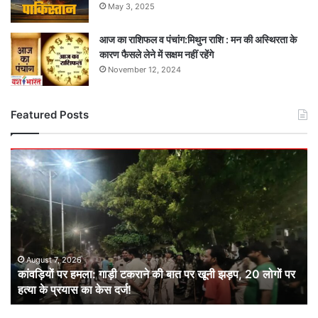
May 3, 2025
आज का राशिफल व पंचांग:मिथुन राशि : मन की अस्थिरता के
कारण फैसले लेने में सक्षम नहीं रहेंगे
November 12, 2024
Featured Posts
कांवड़ियों
पर
हमला:
गाड़ी
टकराने
की
बात
पर
August 7, 2026
कांवड़ियों पर हमला: गाड़ी टकराने की बात पर खूनी झड़प, 20 लोगों पर
खूनी
हत्या के प्रयास का केस दर्ज!
झड़प,
20