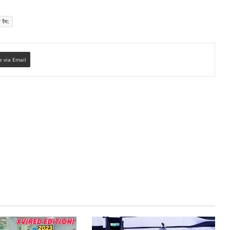
 रैम:
e via Email