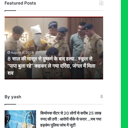
Featured Posts
8
साल
की
मासूम
से
दुष्कर्म
August 6, 2026
के
8 साल की मासूम से दुष्कर्म के बाद हत्या : स्कूल से
बाद
“पापा बुला रहे” कहकर ले गया दरिंदा, जंगल में मिला
हत्या
शव
:
स्कूल
से
“पापा
By yash
बुला
रहे”
कहकर
कियोस्क सेंटर से 20 लोगों से करीब 25 लाख
ले
रुपए की ठगी : आरोपी मौके से फरार …मच गया
गया
हड़कंप पुलिस जांच में जुटी
दरिंदा,