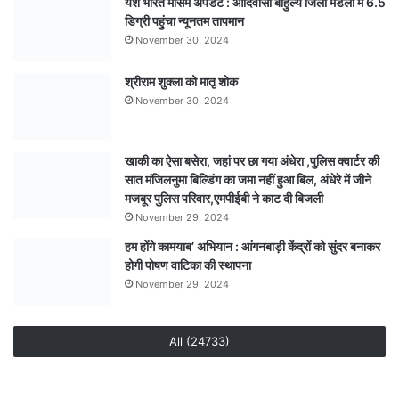
यश भारत मौसम अपडेट : आदिवासी बाहुल्य जिला मंडला में 6.5
की
डिग्री पहुंचा न्यूनतम तापमान
कहानी,
पीएम
November 30, 2024
रिपोर्ट
से
श्रीराम शुक्ला को मातृ शोक
अंधे
November 30, 2024
हत्याकांड
का
खुलासा,
खाकी का ऐसा बसेरा, जहां पर छा गया अंधेरा ,पुलिस क्वार्टर की
पति
सात मंजिलनुमा बिल्डिंग का जमा नहीं हुआ बिल, अंधेरे में जीने
एवं
मजबूर पुलिस परिवार,एमपीईबी ने काट दी बिजली
एक
November 29, 2024
अन्य
हम होंगे कामयाब’ अभियान : आंगनबाड़ी केंद्रों को सुंदर बनाकर
गिरफ्तार
होगी पोषण वाटिका की स्थापना
November 29, 2024
All (24733)