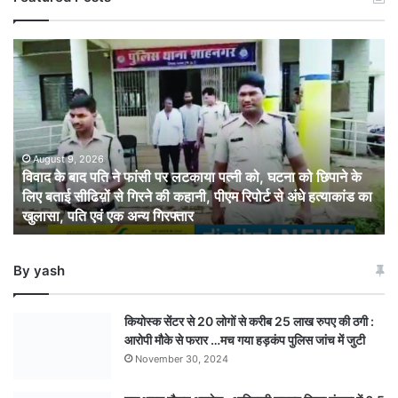
विवाद
के
बाद
पति
ने
फांसी
पर
August 9, 2026
विवाद के बाद पति ने फांसी पर लटकाया पत्नी को, घटना को छिपाने के
लटकाया
लिए बताई सीढिय़ों से गिरने की कहानी, पीएम रिपोर्ट से अंधे हत्याकांड का
पत्नी
खुलासा, पति एवं एक अन्य गिरफ्तार
को,
घटना
को
By yash
छिपाने
के
लिए
कियोस्क सेंटर से 20 लोगों से करीब 25 लाख रुपए की ठगी :
बताई
आरोपी मौके से फरार …मच गया हड़कंप पुलिस जांच में जुटी
सीढिय़ों
November 30, 2024
से
गिरने