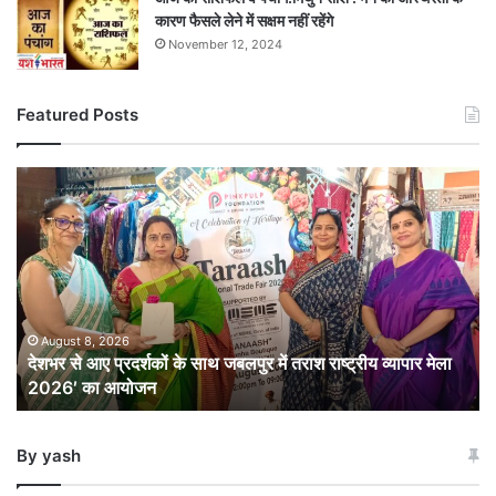
कारण फैसले लेने में सक्षम नहीं रहेंगे
November 12, 2024
Featured Posts
देशभर
से
आए
प्रदर्शकों
के
साथ
जबलपुर
में
August 8, 2026
देशभर से आए प्रदर्शकों के साथ जबलपुर में तराश राष्ट्रीय व्यापार मेला
तराश
2026′ का आयोजन
राष्ट्रीय
व्यापार
मेला
By yash
2026′
का