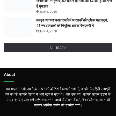
मानक बोरा संग्रहण, 42 हजार श्रमिकों को 14 करोड़ का होना
एक
है भुगतान
अन्य
June 4, 2026
गिरफ्तार
कानून व्यवस्था बनाए रखने में आरक्षकों की भूमिका महत्वपूर्ण,
41 नव आरक्षकों को नियुक्ति आदेश दिए एसपी ने
June 4, 2026
All (19494)
About
यश भारत - "नये ज़माने के साथ" की कोशिश है आपकी भाषा में, आपके लिए ऎसी सामग्री
देने की जो आपको ज़िंदगी में आगे बढ़ने में मदद दे। और एक मंच, आपकी आवाज़ उठाने के
लिए। इसलिए आप यहां पाएंगे ताज़ातरीन खबरों से लेकर नौकरी, शिक्षा और नए भारत की
बदलती आर्थिक तस्वीर की उपयोगी चर्चा।