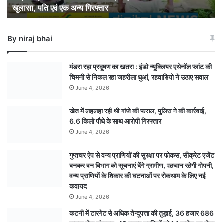
खुलासा, पति एवं एक अन्य गिरफ्तार
को,
घटना
को
By niraj bhai
छिपाने
के
लिए
मंडरा रहा प्रदूषण का खतरा : इंडो न्यूक्लियर एथेनॉल प्लांट की
बताई
चिमनी से निकल रहा जहरीला धुआं, रहवासियो ने उठाए सवाल
सीढिय़ों
June 4, 2026
से
गिरने
खेत में लहलहा रही थी गांजे की फसल, पुलिस ने की कार्रवाई,
की
6.6 किलो पौधे के साथ आरोपी गिरफ्तार
कहानी,
पीएम
June 4, 2026
रिपोर्ट
से
गुप्तचर ऐप से वन्य प्राणियों की सुरक्षा पर फोकस, सीक्रेट एजेंट
अंधे
बनकर वन विभाग को सूचनाएं देेंगे ग्रामीण, पहचान रहेगी गोपनी,
हत्याकांड
वन्य प्राणियों के शिकार की घटनाओं पर रोकथाम के लिए नई
का
कवायद
खुलासा,
June 4, 2026
पति
कटनी में टारगेट से अधिक तेन्दूपत्ता की तुड़ाई, 36 हजार 686
एवं