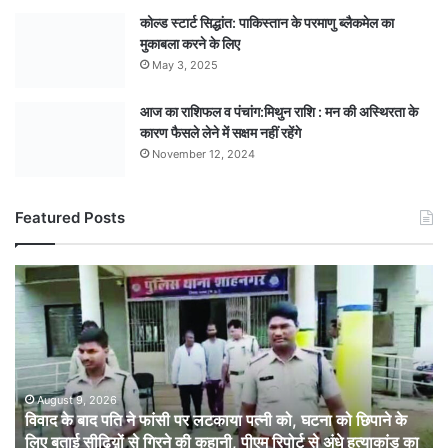
कोल्ड स्टार्ट सिद्धांत: पाकिस्तान के परमाणु ब्लैकमेल का
मुकाबला करने के लिए
May 3, 2025
आज का राशिफल व पंचांग:मिथुन राशि : मन की अस्थिरता के
कारण फैसले लेने में सक्षम नहीं रहेंगे
November 12, 2024
Featured Posts
विवाद
के
बाद
पति
ने
फांसी
पर
August 9, 2026
विवाद के बाद पति ने फांसी पर लटकाया पत्नी को, घटना को छिपाने के
लटकाया
लिए बताई सीढिय़ों से गिरने की कहानी, पीएम रिपोर्ट से अंधे हत्याकांड का
पत्नी