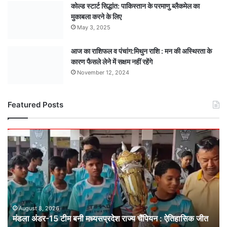
कोल्ड स्टार्ट सिद्धांत: पाकिस्तान के परमाणु ब्लैकमेल का
मुकाबला करने के लिए
May 3, 2025
आज का राशिफल व पंचांग:मिथुन राशि : मन की अस्थिरता के
कारण फैसले लेने में सक्षम नहीं रहेंगे
November 12, 2024
Featured Posts
मंडला
अंडर-15
टीम
बनी
मध्यसप्रदेश
राज्य
चैंपियन
: ऐतिहासिक
August 8, 2026
मंडला अंडर-15 टीम बनी मध्यसप्रदेश राज्य चैंपियन : ऐतिहासिक जीत
जीत