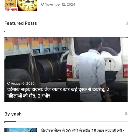
November 12, 2024
Featured Posts
दर्दनाक
सड़क
हादसा:
तेज
रफ्तार
कार
खड़े
ट्रक
August 6, 2026
दर्दनाक सड़क हादसा: तेज रफ्तार कार खड़े ट्रक से टकराई, 2
से
महिलाओं की मौत, 2 गंभीर
टकराई,
2
महिलाओं
By yash
की
मौत,
2
कियोस्क सेंटर से 20 लोगों से करीब 25 लाख रुपए की ठगी :