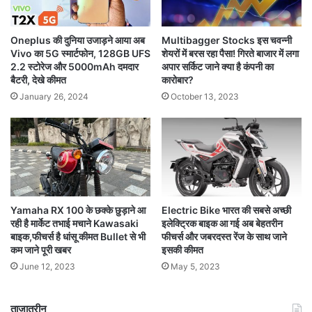
Oneplus की दुनिया उजाड़ने आया अब
Multibagger Stocks इस चवन्नी
Vivo का 5G स्मार्टफोन, 128GB UFS
शेयरों में बरस रहा पैसा! गिरते बाजार में लगा
2.2 स्टोरेज और 5000mAh दमदार
अपार सर्किट जाने क्या है कंपनी का
बैटरी, देखे कीमत
कारोबार?
January 26, 2024
October 13, 2023
Yamaha RX 100 के छक्के छुड़ाने आ
Electric Bike भारत की सबसे अच्छी
रही है मार्केट तभाई मचाने Kawasaki
इलेक्ट्रिक बाइक आ गई अब बेहतरीन
बाइक,फीचर्स है धांसू कीमत Bullet से भी
फीचर्स और जबरदस्त रेंज के साथ जाने
कम जाने पूरी खबर
इसकी कीमत
June 12, 2023
May 5, 2023
ताजातरीन