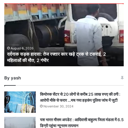
दर्दनाक
सड़क
हादसा:
तेज
रफ्तार
कार
खड़े
ट्रक
August 6, 2026
दर्दनाक सड़क हादसा: तेज रफ्तार कार खड़े ट्रक से टकराई, 2
से
महिलाओं की मौत, 2 गंभीर
टकराई,
2
महिलाओं
By yash
की
मौत,
2
कियोस्क सेंटर से 20 लोगों से करीब 25 लाख रुपए की ठगी :
गंभीर
आरोपी मौके से फरार …मच गया हड़कंप पुलिस जांच में जुटी
November 30, 2024
यश भारत मौसम अपडेट : आदिवासी बाहुल्य जिला मंडला में 6.5
डिग्री पहुंचा न्यूनतम तापमान