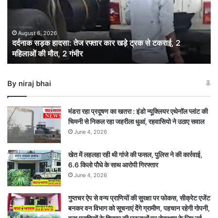
रफ्तार
कार
खड़े
ट्रक
August 6, 2026
दर्दनाक सड़क हादसा: तेज रफ्तार कार खड़े ट्रक से टकराई, 2
से
महिलाओं की मौत, 2 गंभीर
टकराई,
2
महिलाओं
By niraj bhai
की
मौत,
2
मंडरा रहा प्रदूषण का खतरा : इंडो न्यूक्लियर एथेनॉल प्लांट की
गंभीर
चिमनी से निकल रहा जहरीला धुआं, रहवासियो ने उठाए सवाल
June 4, 2026
खेत में लहलहा रही थी गांजे की फसल, पुलिस ने की कार्रवाई,
6.6 किलो पौधे के साथ आरोपी गिरफ्तार
June 4, 2026
गुप्तचर ऐप से वन्य प्राणियों की सुरक्षा पर फोकस, सीक्रेट एजेंट
बनकर वन विभाग को सूचनाएं देेंगे ग्रामीण, पहचान रहेगी गोपनी,