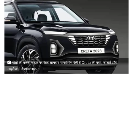
खेतों की कच्ची सड़क पर बेहद शानदार परफॉरमेंस देती है Creta की कार, फीचर्स और
माइलेज भी है टोपक्लास