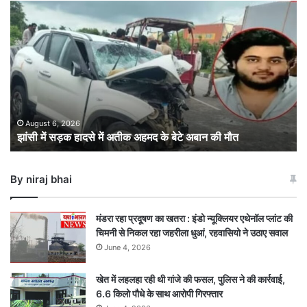
झांसी
में
सड़क
हादसे
में
अतीक
अहमद
के
बेटे
August 6, 2026
झांसी में सड़क हादसे में अतीक अहमद के बेटे अबान की मौत
अबान
की
मौत
By niraj bhai
मंडरा रहा प्रदूषण का खतरा : इंडो न्यूक्लियर एथेनॉल प्लांट की
चिमनी से निकल रहा जहरीला धुआं, रहवासियो ने उठाए सवाल
June 4, 2026
खेत में लहलहा रही थी गांजे की फसल, पुलिस ने की कार्रवाई,
6.6 किलो पौधे के साथ आरोपी गिरफ्तार