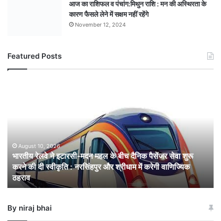
आज का राशिफल व पंचांग:मिथुन राशि : मन की अस्थिरता के
कारण फैसले लेने में सक्षम नहीं रहेंगे
November 12, 2024
Featured Posts
भारतीय
रेलवे
ने
इटारसी-
मदन
महल
के
August 10, 2026
भारतीय रेलवे ने इटारसी-मदन महल के बीच दैनिक पैसेंजर सेवा शुरू
बीच
करने की दी स्वीकृति : नरसिंहपुर और श्रीधाम में करेगी वाणिज्यिक
दैनिक
ठहराव
पैसेंजर
सेवा
शुरू
By niraj bhai
करने
की