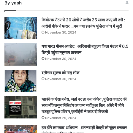
By yash
संकल्प
नशामुक्त
युवा
कियोस्क सेंटर से 20 लोगों से करीब 25 लाख रुपए की ठगी :
फॉर
आरोपी मौके से फरार …मच गया हड़कंप पुलिस जांच में जुटी
विकसित
November 30, 2024
भारत
में
यश भारत मौसम अपडेट : आदिवासी बाहुल्य जिला मंडला में 6.5
250
डिग्री पहुंचा न्यूनतम तापमान
से
अधिक
November 30, 2024
युवाओं
ने
श्रीराम शुक्ला को मातृ शोक
दिखाई
November 30, 2024
प्रतिभा,
विजेता
राज्य
खाकी का ऐसा बसेरा, जहां पर छा गया अंधेरा ,पुलिस क्वार्टर की
स्तर
सात मंजिलनुमा बिल्डिंग का जमा नहीं हुआ बिल, अंधेरे में जीने
पर
मजबूर पुलिस परिवार,एमपीईबी ने काट दी बिजली
करेंगे
November 29, 2024
भोपाल
हम होंगे कामयाब’ अभियान : आंगनबाड़ी केंद्रों को सुंदर बनाकर
का