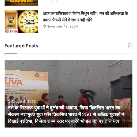
आज का राशिफल व पंचांग:मिथुन राशि : मन की अस्थिरता के
कारण फैसले लेने में सक्षम नहीं रहेंगे
November 12, 2024
Featured Posts
नशे
के
खिलाफ
युवाओं
ने
बुलंद
की
August 6, 2026
नशे के खिलाफ युवाओं ने बुलंद की आवाज, लिया विकसित भारत का
आवाज,
संकल्प नशामुक्त युवा फॉर विकसित भारत में 250 से अधिक युवाओं ने
लिया
दिखाई प्रतिभा, विजेता राज्य स्तर पर करेंगे भोपाल का प्रतिनिधित्व
विकसित
भारत
का