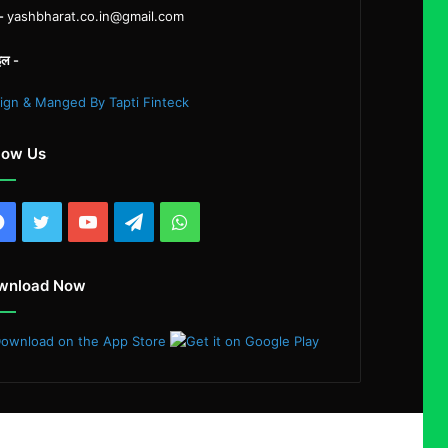
ल-
yashbharat.co.in@gmail.com
इल -
ign & Manged By Tapti Finteck
low Us
Facebook
Twitter
YouTube
Telegram
WhatsApp
wnload Now