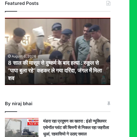
Featured Posts
8
साल
की
मासूम
से
दुष्कर्म
August 6, 2026
के
8 साल की मासूम से दुष्कर्म के बाद हत्या : स्कूल से
बाद
“पापा बुला रहे” कहकर ले गया दरिंदा, जंगल में मिला
हत्या
शव
:
स्कूल
से
“पापा
By niraj bhai
बुला
रहे”
कहकर
मंडरा रहा प्रदूषण का खतरा : इंडो न्यूक्लियर
ले
एथेनॉल प्लांट की चिमनी से निकल रहा जहरीला
गया
धुआं, रहवासियो ने उठाए सवाल
दरिंदा,