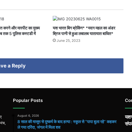
हत करने और मारपीट का मुख्य
यश भारत बिग ब्रेकिंग* *मदन महल का अंडर
ब तक 5 पुलिस कस्टडी में
ब्रिज पानी से हुआ लबालब यातायात बाधित*
June 25, 2023
ve a Reply
Popular Posts
Co
August 6, 2026
यशभ
िए
8 साल की मासूम से दुष्कर्म के बाद हत्या : स्कूल से “पापा बुला रहे” कहकर
 मंच,
संपर
ले गया दरिंदा, जंगल में मिला शव