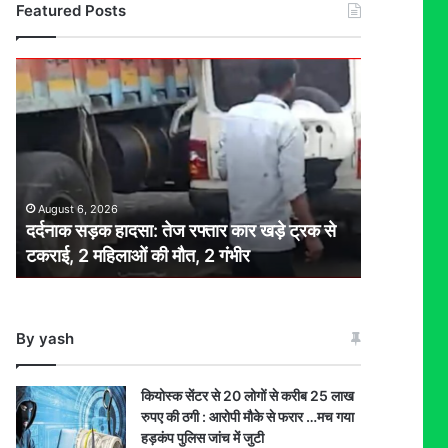
Featured Posts
दर्दनाक
सड़क
हादसा:
तेज
रफ्तार
कार
खड़े
August 6, 2026
ट्रक
दर्दनाक सड़क हादसा: तेज रफ्तार कार खड़े ट्रक से
से
टकराई, 2 महिलाओं की मौत, 2 गंभीर
टकराई,
2
महिलाओं
की
By yash
मौत,
2
गंभीर
कियोस्क सेंटर से 20 लोगों से करीब 25 लाख
रुपए की ठगी : आरोपी मौके से फरार …मच गया
हड़कंप पुलिस जांच में जुटी