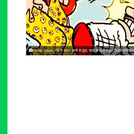
Hindi Jokes: पति ने अपनी पत्नी से पूछा, शादी से पहले तुम्हारे कितने ब्वॉयफ्रें