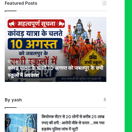
Featured Posts
कांवड़
यात्रा
के
चलते
10
अगस्त
को
August 7, 2026
जबलपुर
कांवड़ यात्रा के चलते 10 अगस्त को जबलपुर के सभी
के
स्कूलों में अवकाश
सभी
स्कूलों
में
अवकाश
By yash
कियोस्क सेंटर से 20 लोगों से करीब 25 लाख
रुपए की ठगी : आरोपी मौके से फरार …मच गया
हड़कंप पुलिस जांच में जुटी