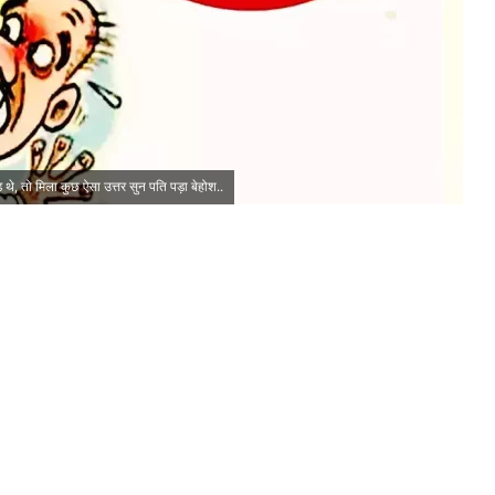
ड थे, तो मिला कुछ ऐसा उत्तर सुन पति पड़ा बेहोश..