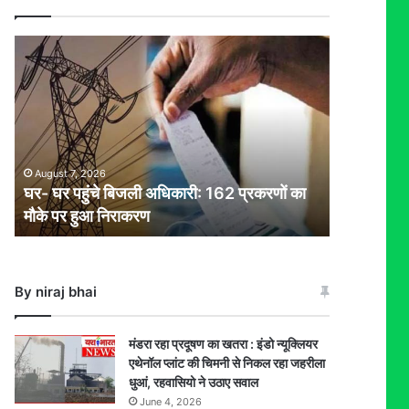
घर-
घर
पहुंचे
बिजली
अधिकारी:
162
प्रकरणों
August 7, 2026
का
घर- घर पहुंचे बिजली अधिकारी: 162 प्रकरणों का
मौके
मौके पर हुआ निराकरण
पर
हुआ
निराकरण
By niraj bhai
मंडरा रहा प्रदूषण का खतरा : इंडो न्यूक्लियर
एथेनॉल प्लांट की चिमनी से निकल रहा जहरीला
धुआं, रहवासियो ने उठाए सवाल
June 4, 2026