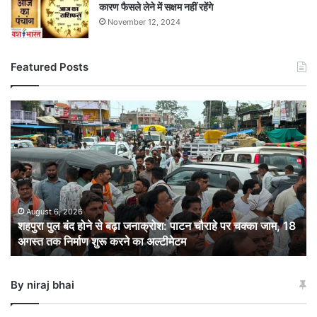
कारण फैसले लेने में सक्षम नहीं रहेंगे
November 12, 2024
Featured Posts
शहपुरा
पुल
बंद
होने
से
बढ़ा
जनाक्रोश:
पाटन
August 6, 2026
शहपुरा पुल बंद होने से बढ़ा जनाक्रोश: पाटन चौराहे पर चक्का जाम, 18
चौराहे
अगस्त तक निर्माण शुरू करने का अल्टीमेटम
पर
चक्का
जाम,
By niraj bhai
18
अगस्त
तक