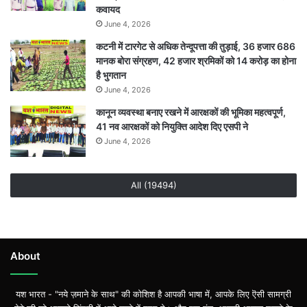
कवायद
June 4, 2026
कटनी में टारगेट से अधिक तेन्दूपत्ता की तुड़ाई, 36 हजार 686
मानक बोरा संग्रहण, 42 हजार श्रमिकों को 14 करोड़ का होना
है भुगतान
June 4, 2026
कानून व्यवस्था बनाए रखने में आरक्षकों की भूमिका महत्वपूर्ण,
41 नव आरक्षकों को नियुक्ति आदेश दिए एसपी ने
June 4, 2026
All (19494)
About
यश भारत - "नये ज़माने के साथ" की कोशिश है आपकी भाषा में, आपके लिए ऎसी सामग्री