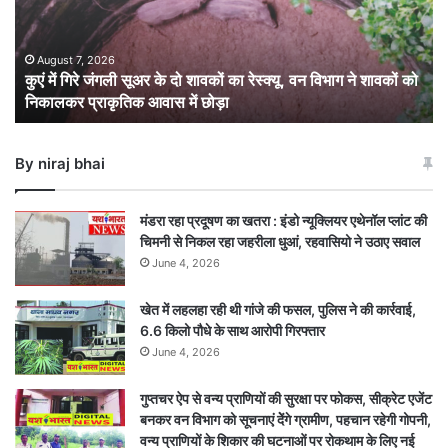
के
दो
शावकों
August 7, 2026
कुएं में गिरे जंगली सूअर के दो शावकों का रेस्क्यू, वन विभाग ने शावकों को
का
निकालकर प्राकृतिक आवास में छोड़ा
रेस्क्यू,
वन
विभाग
By niraj bhai
ने
शावकों
को
मंडरा रहा प्रदूषण का खतरा : इंडो न्यूक्लियर एथेनॉल प्लांट की
निकालकर
चिमनी से निकल रहा जहरीला धुआं, रहवासियो ने उठाए सवाल
प्राकृतिक
June 4, 2026
आवास
में
खेत में लहलहा रही थी गांजे की फसल, पुलिस ने की कार्रवाई,
छोड़ा
6.6 किलो पौधे के साथ आरोपी गिरफ्तार
June 4, 2026
गुप्तचर ऐप से वन्य प्राणियों की सुरक्षा पर फोकस, सीक्रेट एजेंट
बनकर वन विभाग को सूचनाएं देेंगे ग्रामीण, पहचान रहेगी गोपनी,
वन्य प्राणियों के शिकार की घटनाओं पर रोकथाम के लिए नई