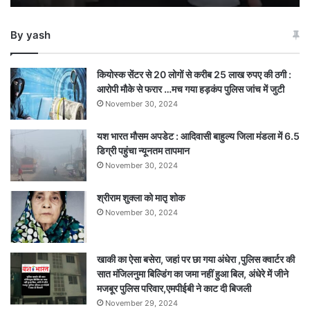
2
महिलाओं
By yash
की
मौत,
2
कियोस्क सेंटर से 20 लोगों से करीब 25 लाख रुपए की ठगी :
गंभीर
आरोपी मौके से फरार …मच गया हड़कंप पुलिस जांच में जुटी
November 30, 2024
यश भारत मौसम अपडेट : आदिवासी बाहुल्य जिला मंडला में 6.5
डिग्री पहुंचा न्यूनतम तापमान
November 30, 2024
श्रीराम शुक्ला को मातृ शोक
November 30, 2024
खाकी का ऐसा बसेरा, जहां पर छा गया अंधेरा ,पुलिस क्वार्टर की
सात मंजिलनुमा बिल्डिंग का जमा नहीं हुआ बिल, अंधेरे में जीने
मजबूर पुलिस परिवार,एमपीईबी ने काट दी बिजली
November 29, 2024