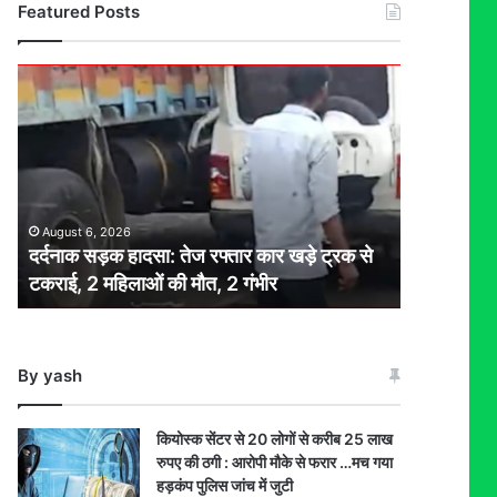
Featured Posts
दर्दनाक
सड़क
हादसा:
तेज
रफ्तार
कार
खड़े
August 6, 2026
ट्रक
दर्दनाक सड़क हादसा: तेज रफ्तार कार खड़े ट्रक से
से
टकराई, 2 महिलाओं की मौत, 2 गंभीर
टकराई,
2
महिलाओं
की
By yash
मौत,
2
गंभीर
कियोस्क सेंटर से 20 लोगों से करीब 25 लाख
रुपए की ठगी : आरोपी मौके से फरार …मच गया
हड़कंप पुलिस जांच में जुटी