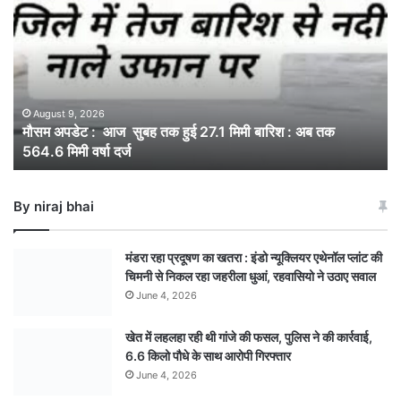
:
आज
सुबह
तक
हुई
27.1
August 9, 2026
मौसम अपडेट : आज सुबह तक हुई 27.1 मिमी बारिश : अब तक
मिमी
564.6 मिमी वर्षा दर्ज
बारिश
:
अब
By niraj bhai
तक
564.6
मिमी
मंडरा रहा प्रदूषण का खतरा : इंडो न्यूक्लियर एथेनॉल प्लांट की
वर्षा
चिमनी से निकल रहा जहरीला धुआं, रहवासियो ने उठाए सवाल
दर्ज
June 4, 2026
खेत में लहलहा रही थी गांजे की फसल, पुलिस ने की कार्रवाई,
6.6 किलो पौधे के साथ आरोपी गिरफ्तार
June 4, 2026