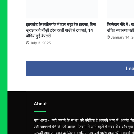
झारखंड के साहिबगंज में टला बड़ा रेल हादसा, बिना
जिम्मेदार नींद में 
ड्राइवर के दौड़ी ट्रेन खड़ी गाड़ी से टकराई, 14
उचित व्यवस्था नहीं
बोगियां हुई बेपटरी
January 14, 
July 3, 2025
Lea
About
यश भारत - "नये ज़माने के साथ" की कोशिश है आपकी भाषा में, आपके ल
ऎसी सामग्री देने की जो आपको ज़िंदगी में आगे बढ़ने में मदद दे। और एक
आपकी आवाज़ उठाने के लिए। इसलिए आप यहां पाएंगे ताज़ातरीन खबरों से