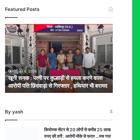
Featured Posts
खूनी
सनक
:
पत्नी
पर
कुल्हाड़ी
से
August 8, 2026
हमला
खूनी सनक : पत्नी पर कुल्हाड़ी से हमला करने वाला
करने
आरोपी पति छिंदवाड़ा से गिरफ्तार , हथियार भी बरामद
वाला
आरोपी
पति
छिंदवाड़ा
By yash
से
गिरफ्तार
,
कियोस्क सेंटर से 20 लोगों से करीब 25 लाख
हथियार
रुपए की ठगी : आरोपी मौके से फरार …मच गया
भी