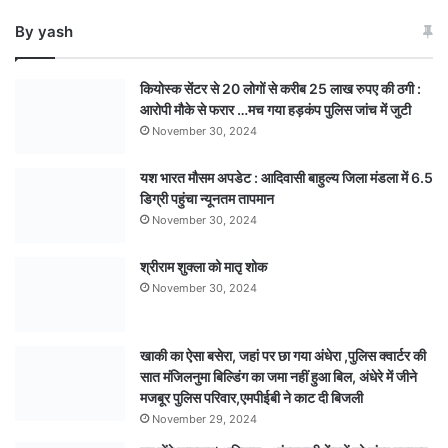
को
By yash
छिपाने
के
लिए
कियोस्क सेंटर से 20 लोगों से करीब 25 लाख रुपए की ठगी :
बताई
आरोपी मौके से फरार …मच गया हड़कंप पुलिस जांच में जुटी
सीढिय़ों
November 30, 2024
से
गिरने
यश भारत मौसम अपडेट : आदिवासी बाहुल्य जिला मंडला में 6.5
की
डिग्री पहुंचा न्यूनतम तापमान
कहानी,
पीएम
November 30, 2024
रिपोर्ट
से
श्रीराम शुक्ला को मातृ शोक
अंधे
November 30, 2024
हत्याकांड
का
खुलासा,
खाकी का ऐसा बसेरा, जहां पर छा गया अंधेरा ,पुलिस क्वार्टर की
पति
सात मंजिलनुमा बिल्डिंग का जमा नहीं हुआ बिल, अंधेरे में जीने
एवं
मजबूर पुलिस परिवार,एमपीईबी ने काट दी बिजली
एक
November 29, 2024
अन्य