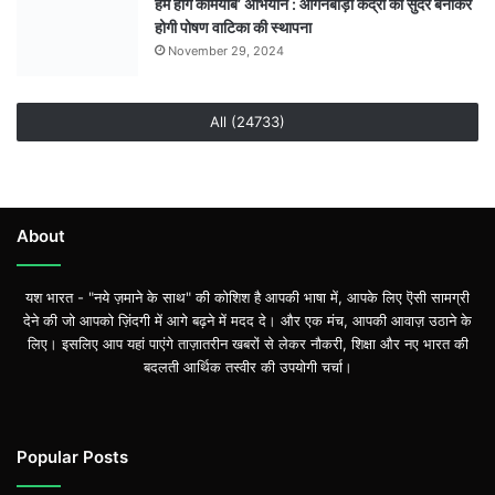
हम होंगे कामयाब’ अभियान : आंगनबाड़ी केंद्रों को सुंदर बनाकर
गिरफ्तार
होगी पोषण वाटिका की स्थापना
November 29, 2024
All (24733)
About
यश भारत - "नये ज़माने के साथ" की कोशिश है आपकी भाषा में, आपके लिए ऎसी सामग्री
देने की जो आपको ज़िंदगी में आगे बढ़ने में मदद दे। और एक मंच, आपकी आवाज़ उठाने के
लिए। इसलिए आप यहां पाएंगे ताज़ातरीन खबरों से लेकर नौकरी, शिक्षा और नए भारत की
बदलती आर्थिक तस्वीर की उपयोगी चर्चा।
Popular Posts