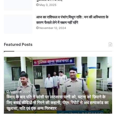
May 3, 2025
आज का राशिफल व पंचांग:मिथुन राशि : मन की अस्थिरता के
कारण फैसले लेने में सक्षम नहीं रहेंगे
November 12, 2024
Featured Posts
विवाद
के
बाद
पति
ने
फांसी
पर
August 9, 2026
विवाद के बाद पति ने फांसी पर लटकाया पत्नी को, घटना को छिपाने के
लटकाया
लिए बताई सीढिय़ों से गिरने की कहानी, पीएम रिपोर्ट से अंधे हत्याकांड का
पत्नी
खुलासा, पति एवं एक अन्य गिरफ्तार
को,
घटना