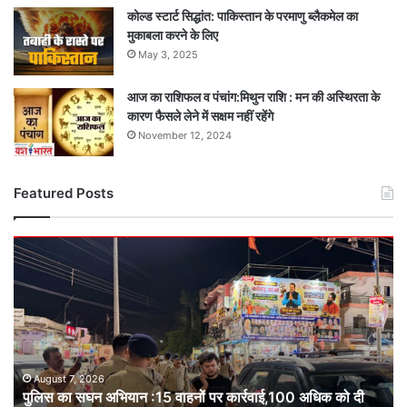
कोल्ड स्टार्ट सिद्धांत: पाकिस्तान के परमाणु ब्लैकमेल का
मुकाबला करने के लिए
May 3, 2025
आज का राशिफल व पंचांग:मिथुन राशि : मन की अस्थिरता के
कारण फैसले लेने में सक्षम नहीं रहेंगे
November 12, 2024
Featured Posts
पुलिस
का
सघन
अभियान
:15
वाहनों
पर
कार्रवाई,100
August 7, 2026
पुलिस का सघन अभियान :15 वाहनों पर कार्रवाई,100 अधिक को दी
अधिक