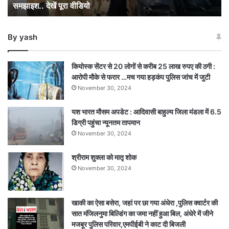
समझाइश.. देखें पूरा वीडियो
को
दी
समझाइश..
By yash
देखें
पूरा
वीडियो
कियोस्क सेंटर से 20 लोगों से करीब 25 लाख रुपए की ठगी :
आरोपी मौके से फरार …मच गया हड़कंप पुलिस जांच में जुटी
November 30, 2024
यश भारत मौसम अपडेट : आदिवासी बाहुल्य जिला मंडला में 6.5
डिग्री पहुंचा न्यूनतम तापमान
November 30, 2024
श्रीराम शुक्ला को मातृ शोक
November 30, 2024
खाकी का ऐसा बसेरा, जहां पर छा गया अंधेरा ,पुलिस क्वार्टर की
सात मंजिलनुमा बिल्डिंग का जमा नहीं हुआ बिल, अंधेरे में जीने
मजबूर पुलिस परिवार,एमपीईबी ने काट दी बिजली