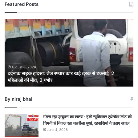
Featured Posts
दर्दनाक
सड़क
हादसा:
तेज
रफ्तार
कार
खड़े
ट्रक
August 6, 2026
दर्दनाक सड़क हादसा: तेज रफ्तार कार खड़े ट्रक से टकराई, 2
से
महिलाओं की मौत, 2 गंभीर
टकराई,
2
महिलाओं
By niraj bhai
की
मौत,
2
मंडरा रहा प्रदूषण का खतरा : इंडो न्यूक्लियर एथेनॉल प्लांट की
गंभीर
चिमनी से निकल रहा जहरीला धुआं, रहवासियो ने उठाए सवाल
June 4, 2026