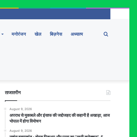
Search
मनोरंजन
खेल
बिज़नेस
अध्यात्म
for
ताजातरीन
August 9, 2026
अपराध से मुकाबले और इंसाफ की जद्दोजहद की कहानी है अखाड़ा, आज
भोपाल में होगा विमोचन
August 9, 2026
नृशंस हत्याकांड : दोस्त पिकअप और पन्ना का “खूनी कनेक्शन”, 5