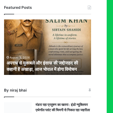
Featured Posts
अपराध
से
मुकाबले
और
इंसाफ
की
जद्दोजहद
August 9, 2026
की
अपराध से मुकाबले और इंसाफ की जद्दोजहद की
कहानी
कहानी है अखाड़ा, आज भोपाल में होगा विमोचन
है
अखाड़ा,
आज
भोपाल
By niraj bhai
में
होगा
विमोचन
मंडरा रहा प्रदूषण का खतरा : इंडो न्यूक्लियर
एथेनॉल प्लांट की चिमनी से निकल रहा जहरीला