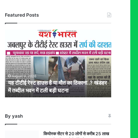
Featured Posts
यह
टीटीई
रेस्ट
हाउस
है
या
मौत
August 9, 2026
का
यह टीटीई रेस्ट हाउस है या मौत का ठिकाना..? खंडहर
ठिकाना..?
में तब्दील भवन में टली बड़ी घटना
खंडहर
में
तब्दील
भवन
By yash
में
टली
बड़ी
कियोस्क सेंटर से 20 लोगों से करीब 25 लाख
घटना