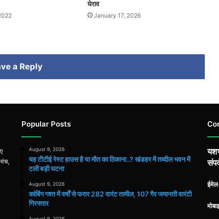
घेराव
2022
January 17, 2026
ve a Reply
Popular Posts
Co
August 9, 2026
यशभ
िए
यह टीटीई रेस्ट हाउस है या मौत का ठिकाना..? खंडहर में तब्दील भवन में
 मंच,
संपर
टली बड़ी घटना
ईमे
August 9, 2026
कांबिंग गश्त में वर्षों से फरार 282 वारंट तामील, 107 गैर जमानती वारंटी
गिरफ्तार
मोबा
August 9, 2026