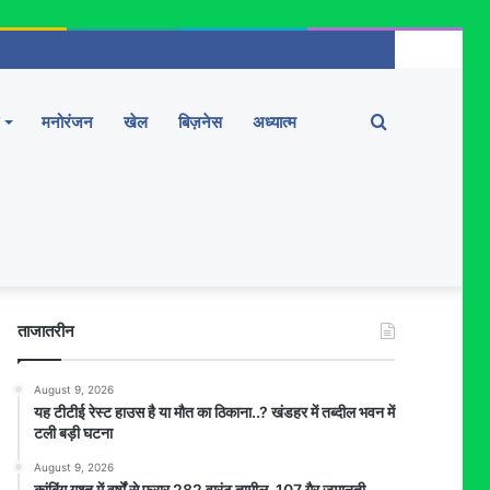
Search
मनोरंजन
खेल
बिज़नेस
अध्यात्म
for
ताजातरीन
August 9, 2026
यह टीटीई रेस्ट हाउस है या मौत का ठिकाना..? खंडहर में तब्दील भवन में
टली बड़ी घटना
August 9, 2026
कांबिंग गश्त में वर्षों से फरार 282 वारंट तामील, 107 गैर जमानती