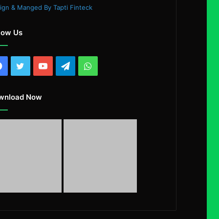
ign & Manged By Tapti Finteck
low Us
Facebook
Twitter
YouTube
Telegram
WhatsApp
wnload Now