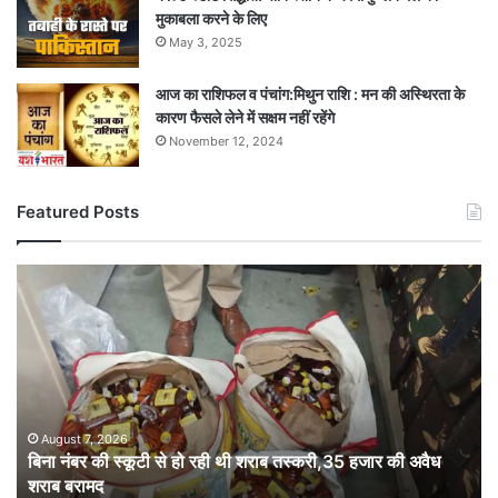
मुकाबला करने के लिए
May 3, 2025
आज का राशिफल व पंचांग:मिथुन राशि : मन की अस्थिरता के
कारण फैसले लेने में सक्षम नहीं रहेंगे
November 12, 2024
Featured Posts
बिना
नंबर
की
स्कूटी
से
हो
रही
थी
August 7, 2026
बिना नंबर की स्कूटी से हो रही थी शराब तस्करी,35 हजार की अवैध
शराब
शराब बरामद
तस्करी,35