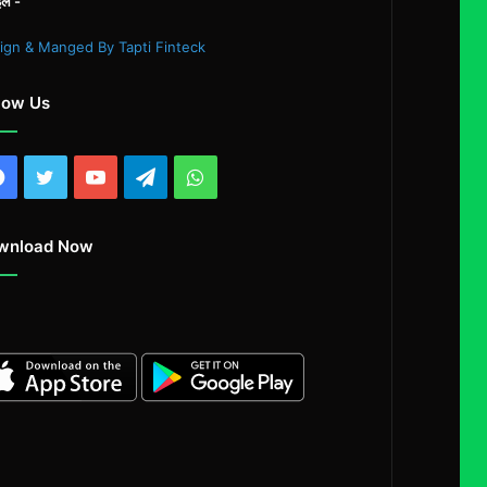
इल -
ign & Manged By Tapti Finteck
low Us
Facebook
Twitter
YouTube
Telegram
WhatsApp
wnload Now