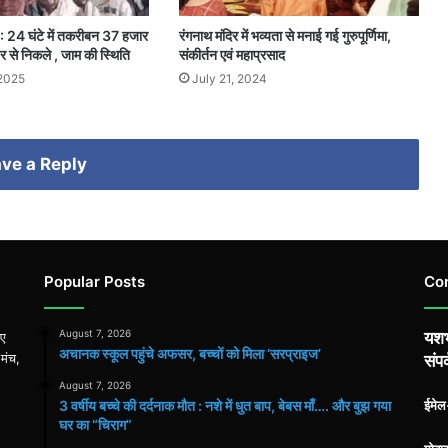
 : 24 घंटे में तकरीबन 37 हजार
रंगनाथ मंदिर में भव्यता से मनाई गई गुरुपूर्णिमा,
र से निकले , जाम की स्थिति
संकीर्तन एवं महाप्रसाद
 2025
July 21, 2024
ve a Reply
Popular Posts
Co
August 7, 2026
यशभ
िए
अचानक स्कूल पहुंचे अफसर, बच्चों को मिला ‘सरप्राइज’
 मंच,
संपर
August 7, 2026
3 वर्षीय बच्चे की दर्दनाक मौत : नशे में धुत बाप, बेबस माँ…. और बुझ गया
ईमे
घर का “चिराग”