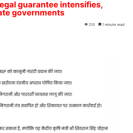
gal guarantee intensifies,
state governments
210
1 minute read