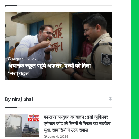
अचानक
स्कूल
पहुंचे
अफसर,
बच्चों
को
मिला
August 7, 2026
‘सरप्राइज’
अचानक स्कूल पहुंचे अफसर, बच्चों को मिला
‘सरप्राइज’
By niraj bhai
मंडरा रहा प्रदूषण का खतरा : इंडो न्यूक्लियर
एथेनॉल प्लांट की चिमनी से निकल रहा जहरीला
धुआं, रहवासियो ने उठाए सवाल
June 4, 2026