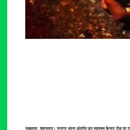
जबलपुर, यशभारत। पनागर थाना अंतर्गत उप स्वास्थ्य केन्द्र रोड पर 