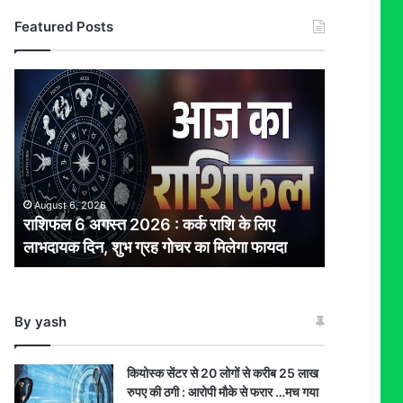
Featured Posts
राशिफल
6
अगस्त
2026
:
कर्क
राशि
August 6, 2026
के
राशिफल 6 अगस्त 2026 : कर्क राशि के लिए
लिए
लाभदायक दिन, शुभ ग्रह गोचर का मिलेगा फायदा
लाभदायक
दिन,
शुभ
ग्रह
By yash
गोचर
का
मिलेगा
कियोस्क सेंटर से 20 लोगों से करीब 25 लाख
फायदा
रुपए की ठगी : आरोपी मौके से फरार …मच गया