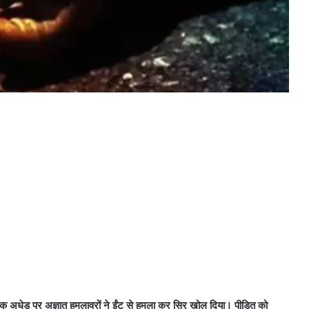
एक अधेड़ पर अज्ञात हमलावरों ने ईंट से हमला कर सिर खोल दिया। पीडि़त को