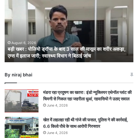
खबर
:
पोलियो
ड्रॉप्स
के
बाद
3
August 6, 2026
बड़ी खबर : पोलियो ड्रॉप्स के बाद 3 साल की मासूम का शरीर अकड़ा,
साल
एम्स में इलाज जारी; स्वास्थ्य विभाग ने बिठाई जांच
की
मासूम
का
By niraj bhai
शरीर
अकड़ा,
एम्स
मंडरा रहा प्रदूषण का खतरा : इंडो न्यूक्लियर एथेनॉल प्लांट की
में
चिमनी से निकल रहा जहरीला धुआं, रहवासियो ने उठाए सवाल
इलाज
June 4, 2026
जारी;
स्वास्थ्य
खेत में लहलहा रही थी गांजे की फसल, पुलिस ने की कार्रवाई,
विभाग
6.6 किलो पौधे के साथ आरोपी गिरफ्तार
ने
बिठाई
June 4, 2026