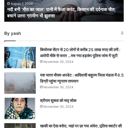
में
August 7, 2026
​नदी बनी ‘मौत का जाल’: पानी में फैला करंट, किसान की दर्दनाक मौत;
फैला
बचाने उतरा ग्रामीण भी झुलसा
करंट,
किसान
की
By yash
दर्दनाक
मौत;
बचाने
कियोस्क सेंटर से 20 लोगों से करीब 25 लाख रुपए की ठगी :
उतरा
आरोपी मौके से फरार …मच गया हड़कंप पुलिस जांच में जुटी
ग्रामीण
November 30, 2024
भी
झुलसा
यश भारत मौसम अपडेट : आदिवासी बाहुल्य जिला मंडला में 6.5
डिग्री पहुंचा न्यूनतम तापमान
November 30, 2024
श्रीराम शुक्ला को मातृ शोक
November 30, 2024
खाकी का ऐसा बसेरा, जहां पर छा गया अंधेरा ,पुलिस क्वार्टर की