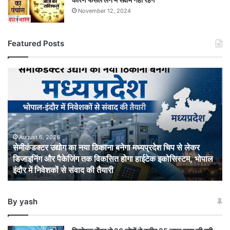
November 12, 2024
Featured Posts
सेमीकंडक्टर
उद्योग
का
नया
ठिकाना
बनेगा
मध्यप्रदेश
August 6, 2026
सेमीकंडक्टर उद्योग का नया ठिकाना बनेगा मध्यप्रदेश चिप से लेकर
चिप
डिजाइनिंग और पैकेजिंग तक विकसित होगा हाईटेक इकोसिस्टम, भोपाल
से
इंदौर में निवेशकों से संवाद की तैयारी
लेकर
डिजाइनिंग
और
By yash
पैकेजिंग
तक
विकसित