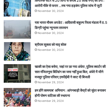
कियोस्क सेंटर से 20 लोगों से करीब 25 लाख रुपए की ठगी :
होगा
आरोपी मौके से फरार …मच गया हड़कंप पुलिस जांच में जुटी
हाईटेक
November 30, 2024
इकोसिस्टम,
भोपाल
यश भारत मौसम अपडेट : आदिवासी बाहुल्य जिला मंडला में 6.5
इंदौर
डिग्री पहुंचा न्यूनतम तापमान
में
निवेशकों
November 30, 2024
से
संवाद
श्रीराम शुक्ला को मातृ शोक
की
November 30, 2024
तैयारी
खाकी का ऐसा बसेरा, जहां पर छा गया अंधेरा ,पुलिस क्वार्टर की
सात मंजिलनुमा बिल्डिंग का जमा नहीं हुआ बिल, अंधेरे में जीने
मजबूर पुलिस परिवार,एमपीईबी ने काट दी बिजली
November 29, 2024
हम होंगे कामयाब’ अभियान : आंगनबाड़ी केंद्रों को सुंदर बनाकर
होगी पोषण वाटिका की स्थापना
November 29, 2024