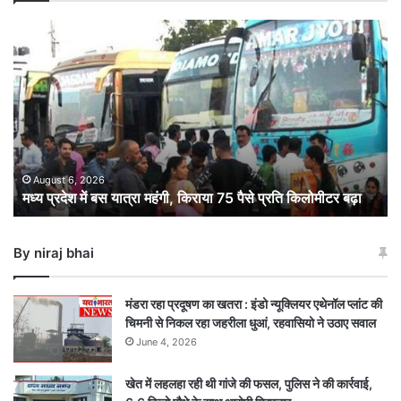
मध्य
प्रदेश
में
बस
यात्रा
महंगी,
किराया
75
पैसे
August 6, 2026
मध्य प्रदेश में बस यात्रा महंगी, किराया 75 पैसे प्रति किलोमीटर बढ़ा
प्रति
किलोमीटर
बढ़ा
By niraj bhai
मंडरा रहा प्रदूषण का खतरा : इंडो न्यूक्लियर एथेनॉल प्लांट की
चिमनी से निकल रहा जहरीला धुआं, रहवासियो ने उठाए सवाल
June 4, 2026
खेत में लहलहा रही थी गांजे की फसल, पुलिस ने की कार्रवाई,